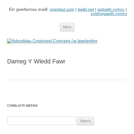
Skip
to
Ein gwefannau eraill:
ysgolsul.com
|
beibl.net
|
gobaith.cymru
|
content
cristnogaeth.cymru
Adnoddau Cristnogol Cymraeg i'w
Gwefan gan Cyngor Ysgolion Sul / Cyhoeddiadau'r Gair sy'n cynnwys
adnoddau i'w lawrlwytho'n rhad ac am ddim
lawrlwytho
Menu
Dameg Y Wledd Fawr
CHWILIO’R WEFAN
Search
for: