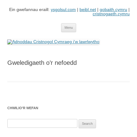
Skip
to
Ein gwefannau eraill:
ysgolsul.com
|
beibl.net
|
gobaith.cymru
|
content
cristnogaeth.cymru
Adnoddau Cristnogol Cymraeg i'w
Gwefan gan Cyngor Ysgolion Sul / Cyhoeddiadau'r Gair sy'n cynnwys
adnoddau i'w lawrlwytho'n rhad ac am ddim
lawrlwytho
Menu
Gweledigaeth o’r nefoedd
CHWILIO’R WEFAN
Search
for: