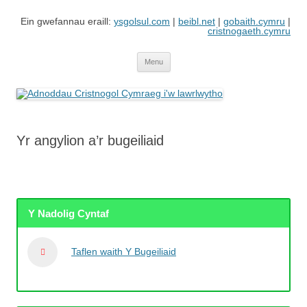
Skip
to
Ein gwefannau eraill:
ysgolsul.com
|
beibl.net
|
gobaith.cymru
|
content
cristnogaeth.cymru
Adnoddau Cristnogol Cymraeg i'w
Gwefan gan Cyngor Ysgolion Sul / Cyhoeddiadau'r Gair sy'n cynnwys
adnoddau i'w lawrlwytho'n rhad ac am ddim
lawrlwytho
Menu
Yr angylion a’r bugeiliaid
Y Nadolig Cyntaf
Taflen waith Y Bugeiliaid