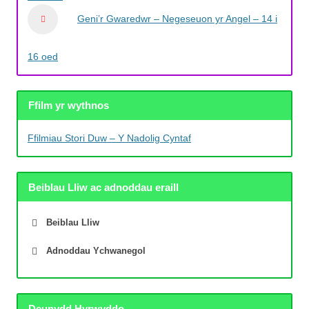
Geni’r Gwaredwr – Negeseuon yr Angel – 14 i
16 oed
Ffilm yr wythnos
Ffilmiau Stori Duw – Y Nadolig Cyntaf
Beiblau Lliw ac adnoddau eraill
Beiblau Lliw
Adnoddau Ychwanegol
Deunydd Hyrwyddo