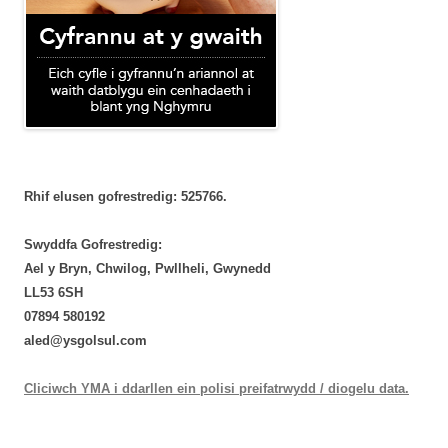
Rhif elusen gofrestredig: 525766.
Swyddfa Gofrestredig:
Ael y Bryn, Chwilog, Pwllheli, Gwynedd
LL53 6SH
‭07894 580192‬
aled@ysgolsul.com
Cliciwch YMA i ddarllen ein polisi preifatrwydd / diogelu data.