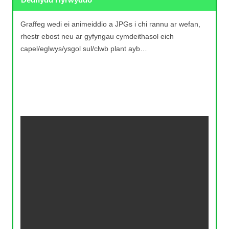
Graffeg wedi ei animeiddio a JPGs i chi rannu ar wefan,
rhestr ebost neu ar gyfyngau cymdeithasol eich
capel/eglwys/ysgol sul/clwb plant ayb…