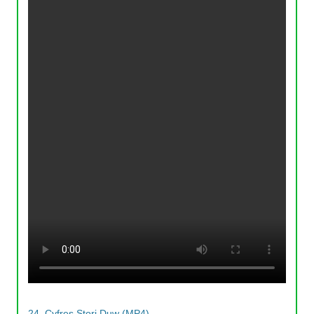
24. Cyfres Stori Duw (MP4)