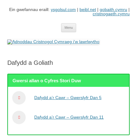
Skip
to
Ein gwefannau eraill:
ysgolsul.com
|
beibl.net
|
gobaith.cymru
|
content
cristnogaeth.cymru
Adnoddau Cristnogol Cymraeg i'w
Gwefan gan Cyngor Ysgolion Sul / Cyhoeddiadau'r Gair sy'n cynnwys
adnoddau i'w lawrlwytho'n rhad ac am ddim
lawrlwytho
Menu
Dafydd a Goliath
Gwersi allan o Cyfres Stori Duw
Dafydd a’r Cawr – Gwerslyfr Dan 5
Dafydd a’r Cawr – Gwerslyfr Dan 11