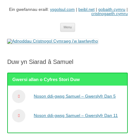
Skip
to
Ein gwefannau eraill:
ysgolsul.com
|
beibl.net
|
gobaith.cymru
|
content
cristnogaeth.cymru
Adnoddau Cristnogol Cymraeg i'w
Gwefan gan Cyngor Ysgolion Sul / Cyhoeddiadau'r Gair sy'n cynnwys
adnoddau i'w lawrlwytho'n rhad ac am ddim
lawrlwytho
Menu
Duw yn Siarad â Samuel
Gwersi allan o Cyfres Stori Duw
Noson ddi-gwsg Samuel – Gwerslyfr Dan 5
Noson ddi-gwsg Samuel – Gwerslyfr Dan 11