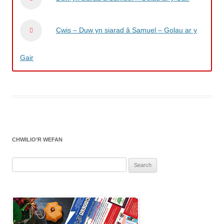
Cwis – Duw yn siarad â Samuel – Golau ar y
Gair
CHWILIO’R WEFAN
Search
for: