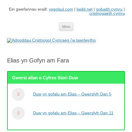
Skip
to
Ein gwefannau eraill:
ysgolsul.com
|
beibl.net
|
gobaith.cymru
|
content
cristnogaeth.cymru
Adnoddau Cristnogol Cymraeg i'w
Gwefan gan Cyngor Ysgolion Sul / Cyhoeddiadau'r Gair sy'n cynnwys
adnoddau i'w lawrlwytho'n rhad ac am ddim
lawrlwytho
Menu
Elias yn Gofyn am Fara
Gwersi allan o Cyfres Stori Duw
Duw yn gofalu am Elias – Gwerslyfr Dan 5
Duw yn gofalu am Elias – Gwerslyfr Dan 11