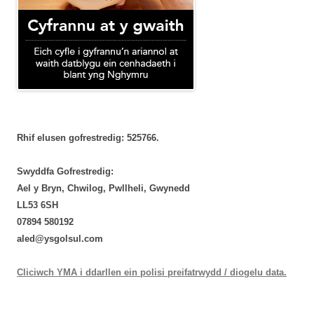
Rhif elusen gofrestredig: 525766.
Swyddfa Gofrestredig:
Ael y Bryn, Chwilog, Pwllheli, Gwynedd
LL53 6SH
‭07894 580192‬
aled@ysgolsul.com
Cliciwch YMA i ddarllen ein polisi preifatrwydd / diogelu data.