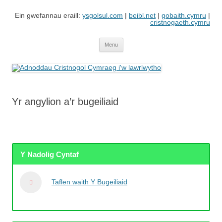
Skip
to
Ein gwefannau eraill:
ysgolsul.com
|
beibl.net
|
gobaith.cymru
|
content
cristnogaeth.cymru
Adnoddau Cristnogol Cymraeg i'w
Gwefan gan Cyngor Ysgolion Sul / Cyhoeddiadau'r Gair sy'n cynnwys
adnoddau i'w lawrlwytho'n rhad ac am ddim
lawrlwytho
Menu
Yr angylion a’r bugeiliaid
Y Nadolig Cyntaf
Taflen waith Y Bugeiliaid