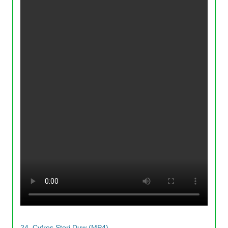
24. Cyfres Stori Duw (MP4)