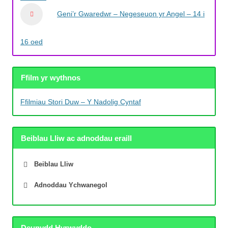
Geni’r Gwaredwr – Negeseuon yr Angel – 14 i
16 oed
Ffilm yr wythnos
Ffilmiau Stori Duw – Y Nadolig Cyntaf
Beiblau Lliw ac adnoddau eraill
Beiblau Lliw
Adnoddau Ychwanegol
Deunydd Hyrwyddo