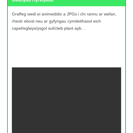
Graffeg wedi ei animeiddio a JPGs i chi rannu ar wefan,
rhestr ebost neu ar gyfyngau cymdeithasol eich
capel/eglwys/ysgol sul/clwb plant ayb…