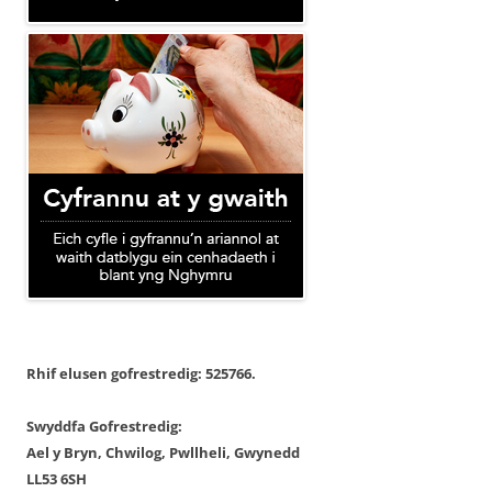
Rhif elusen gofrestredig: 525766.
Swyddfa Gofrestredig:
Ael y Bryn, Chwilog, Pwllheli, Gwynedd
LL53 6SH