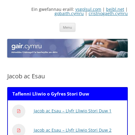
Skip
to
Ein gwefannau eraill:
ysgolsul.com
|
beibl.net
|
content
gobaith.cymru
|
cristnogaeth.cymru
Adnoddau Cristnogol Cymraeg i'w
Gwefan gan Cyngor Ysgolion Sul / Cyhoeddiadau'r Gair sy'n cynnwys
adnoddau i'w lawrlwytho'n rhad ac am ddim
lawrlwytho
Menu
Jacob ac Esau
Taflenni Lliwio o Gyfres Stori Duw
Jacob ac Esau – Llyfr Lliwio Stori Duw 1
Jacob ac Esau – Llyfr Lliwio Stori Duw 2