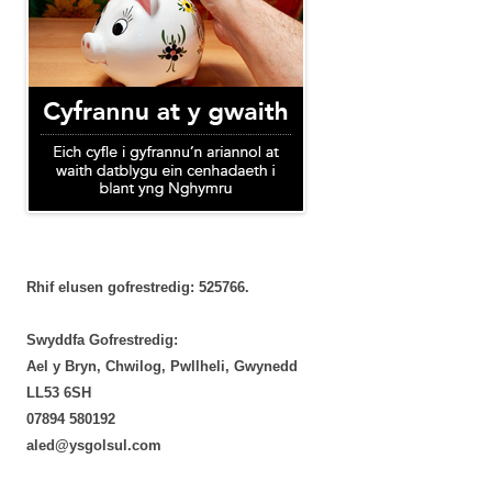
Rhif elusen gofrestredig: 525766.
Swyddfa Gofrestredig:
Ael y Bryn, Chwilog, Pwllheli, Gwynedd
LL53 6SH
‭07894 580192‬
aled@ysgolsul.com