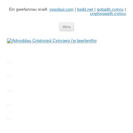
Skip
to
Ein gwefannau eraill:
ysgolsul.com
|
beibl.net
|
gobaith.cymru
|
content
cristnogaeth.cymru
Adnoddau Cristnogol Cymraeg i'w
Gwefan gan Cyngor Ysgolion Sul / Cyhoeddiadau'r Gair sy'n cynnwys
adnoddau i'w lawrlwytho'n rhad ac am ddim
lawrlwytho
Menu