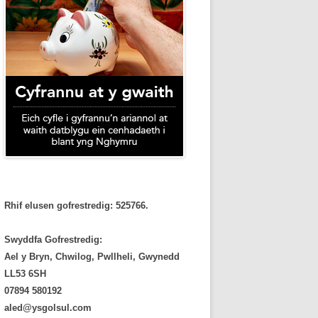
Rhif elusen gofrestredig: 525766.
Swyddfa Gofrestredig:
Ael y Bryn, Chwilog, Pwllheli, Gwynedd
LL53 6SH
‭07894 580192‬
aled@ysgolsul.com