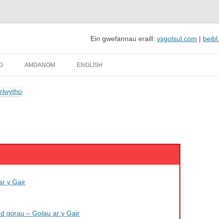
Ein gwefannau eraill:
ysgolsul.com
|
beibl
adau'r Gair sy'n cynnwys adnoddau i'w lawrlwytho'n rhad ac am ddim
 Cymraeg i'w lawrlwytho
O
AMDANOM
ENGLISH
ar y Gair
nd gorau – Golau ar y Gair