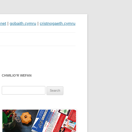
.net
|
gobaith.cymru
|
cristnogaeth.cymru
CHWILIO’R WEFAN
Search
for: