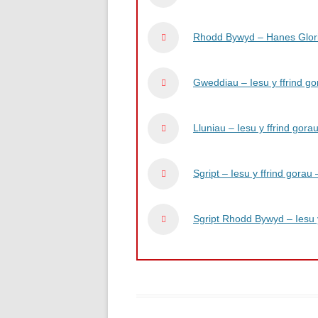
Rhodd Bywyd – Hanes Gloria 
Gweddiau – Iesu y ffrind go
Lluniau – Iesu y ffrind gora
Sgript – Iesu y ffrind gorau
Sgript Rhodd Bywyd – Iesu y