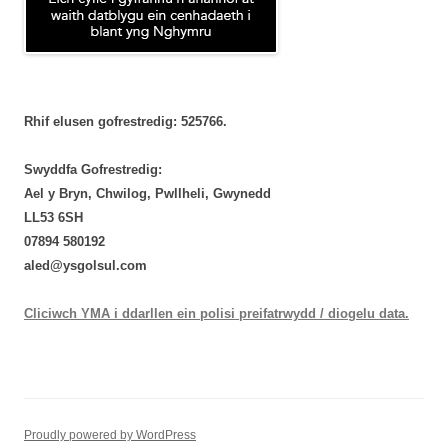
Rhif elusen gofrestredig: 525766.
Swyddfa Gofrestredig:
Ael y Bryn, Chwilog, Pwllheli, Gwynedd
LL53 6SH
‭07894 580192‬
aled@ysgolsul.com
Cliciwch YMA i ddarllen ein polisi preifatrwydd / diogelu data.
Proudly powered by WordPress