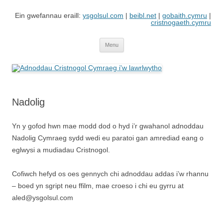
Skip
to
Ein gwefannau eraill:
ysgolsul.com
|
beibl.net
|
gobaith.cymru
|
content
cristnogaeth.cymru
Adnoddau Cristnogol Cymraeg i'w
Gwefan gan Cyngor Ysgolion Sul / Cyhoeddiadau'r Gair sy'n cynnwys
adnoddau i'w lawrlwytho'n rhad ac am ddim
lawrlwytho
Menu
Nadolig
Yn y gofod hwn mae modd dod o hyd i’r gwahanol adnoddau
Nadolig Cymraeg sydd wedi eu paratoi gan amrediad eang o
eglwysi a mudiadau Cristnogol.
Cofiwch hefyd os oes gennych chi adnoddau addas i’w rhannu
– boed yn sgript neu ffilm, mae croeso i chi eu gyrru at
aled@ysgolsul.com