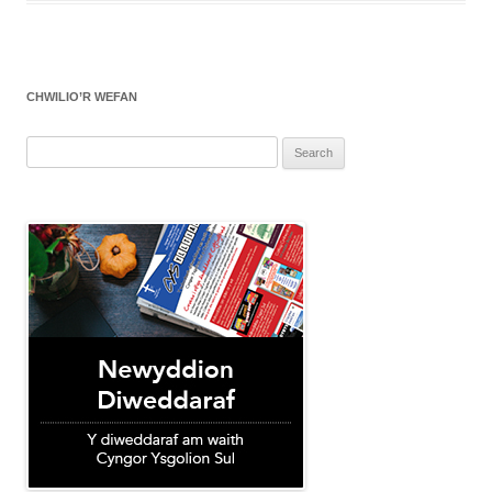
CHWILIO’R WEFAN
Search
for: