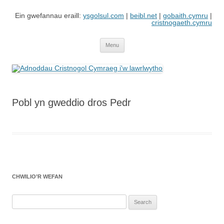
Skip
to
Ein gwefannau eraill:
ysgolsul.com
|
beibl.net
|
gobaith.cymru
|
content
cristnogaeth.cymru
Adnoddau Cristnogol Cymraeg i'w
Gwefan gan Cyngor Ysgolion Sul / Cyhoeddiadau'r Gair sy'n cynnwys
adnoddau i'w lawrlwytho'n rhad ac am ddim
lawrlwytho
Menu
Pobl yn gweddio dros Pedr
CHWILIO’R WEFAN
Search
for: